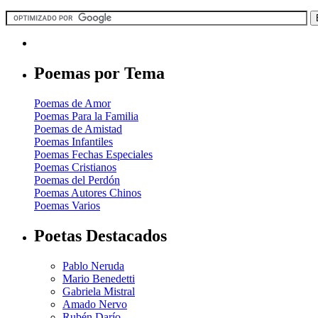
Poemas por Tema
Poemas de Amor
Poemas Para la Familia
Poemas de Amistad
Poemas Infantiles
Poemas Fechas Especiales
Poemas Cristianos
Poemas del Perdón
Poemas Autores Chinos
Poemas Varios
Poetas Destacados
Pablo Neruda
Mario Benedetti
Gabriela Mistral
Amado Nervo
Rubén Darío