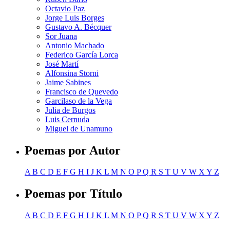
Octavio Paz
Jorge Luis Borges
Gustavo A. Bécquer
Sor Juana
Antonio Machado
Federico García Lorca
José Martí
Alfonsina Storni
Jaime Sabines
Francisco de Quevedo
Garcilaso de la Vega
Julia de Burgos
Luis Cernuda
Miguel de Unamuno
Poemas por Autor
A
B
C
D
E
F
G
H
I
J
K
L
M
N
O
P
Q
R
S
T
U
V
W
X
Y
Z
Poemas por Título
A
B
C
D
E
F
G
H
I
J
K
L
M
N
O
P
Q
R
S
T
U
V
W
X
Y
Z