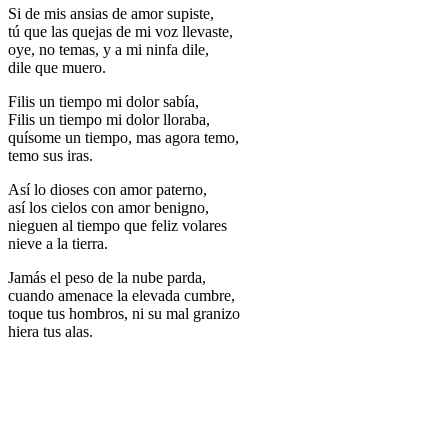
Si de mis ansias de amor supiste,
tú que las quejas de mi voz llevaste,
oye, no temas, y a mi ninfa dile,
dile que muero.
Filis un tiempo mi dolor sabía,
Filis un tiempo mi dolor lloraba,
quísome un tiempo, mas agora temo,
temo sus iras.
Así lo dioses con amor paterno,
así los cielos con amor benigno,
nieguen al tiempo que feliz volares
nieve a la tierra.
Jamás el peso de la nube parda,
cuando amenace la elevada cumbre,
toque tus hombros, ni su mal granizo
hiera tus alas.