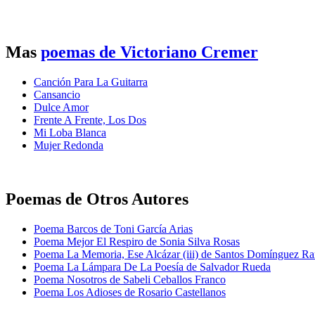
Mas
poemas de Victoriano Cremer
Canción Para La Guitarra
Cansancio
Dulce Amor
Frente A Frente, Los Dos
Mi Loba Blanca
Mujer Redonda
Poemas de Otros Autores
Poema Barcos de Toni García Arias
Poema Mejor El Respiro de Sonia Silva Rosas
Poema La Memoria, Ese Alcázar (iii) de Santos Domínguez R
Poema La Lámpara De La Poesía de Salvador Rueda
Poema Nosotros de Sabeli Ceballos Franco
Poema Los Adioses de Rosario Castellanos