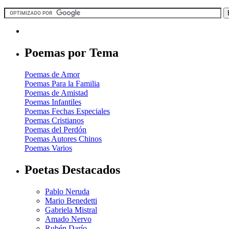
Poemas por Tema
Poemas de Amor
Poemas Para la Familia
Poemas de Amistad
Poemas Infantiles
Poemas Fechas Especiales
Poemas Cristianos
Poemas del Perdón
Poemas Autores Chinos
Poemas Varios
Poetas Destacados
Pablo Neruda
Mario Benedetti
Gabriela Mistral
Amado Nervo
Rubén Darío