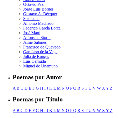
Octavio Paz
Jorge Luis Borges
Gustavo A. Bécquer
Sor Juana
Antonio Machado
Federico García Lorca
José Martí
Alfonsina Storni
Jaime Sabines
Francisco de Quevedo
Garcilaso de la Vega
Julia de Burgos
Luis Cernuda
Miguel de Unamuno
Poemas por Autor
A
B
C
D
E
F
G
H
I
J
K
L
M
N
O
P
Q
R
S
T
U
V
W
X
Y
Z
Poemas por Título
A
B
C
D
E
F
G
H
I
J
K
L
M
N
O
P
Q
R
S
T
U
V
W
X
Y
Z