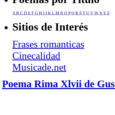
A
B
C
D
E
F
G
H
I
J
K
L
M
N
O
P
Q
R
S
T
U
V
W
X
Y
Z
Sitios de Interés
Frases romanticas
Cinecalidad
Musicade.net
Poema Rima Xlvii de Gus