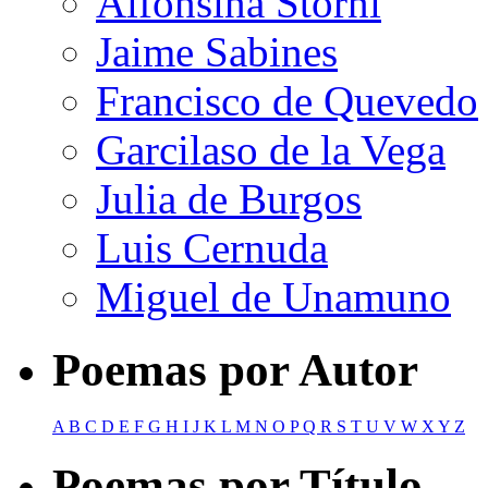
Alfonsina Storni
Jaime Sabines
Francisco de Quevedo
Garcilaso de la Vega
Julia de Burgos
Luis Cernuda
Miguel de Unamuno
Poemas por Autor
A
B
C
D
E
F
G
H
I
J
K
L
M
N
O
P
Q
R
S
T
U
V
W
X
Y
Z
Poemas por Título