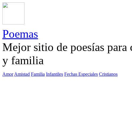
Poemas
Mejor sitio de poesías para
y familia
Amor
Amistad
Familia
Infantiles
Fechas Especiales
Cristianos