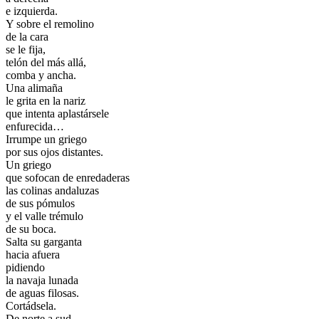
e izquierda.
Y sobre el remolino
de la cara
se le fija,
telón del más allá,
comba y ancha.
Una alimaña
le grita en la nariz
que intenta aplastársele
enfurecida…
Irrumpe un griego
por sus ojos distantes.
Un griego
que sofocan de enredaderas
las colinas andaluzas
de sus pómulos
y el valle trémulo
de su boca.
Salta su garganta
hacia afuera
pidiendo
la navaja lunada
de aguas filosas.
Cortádsela.
De norte a sud.