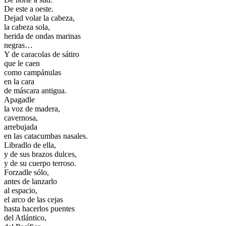
De este a oeste.
Dejad volar la cabeza,
la cabeza sola,
herida de ondas marinas
negras…
Y de caracolas de sátiro
que le caen
como campánulas
en la cara
de máscara antigua.
Apagadle
la voz de madera,
cavernosa,
arrebujada
en las catacumbas nasales.
Libradlo de ella,
y de sus brazos dulces,
y de su cuerpo terroso.
Forzadle sólo,
antes de lanzarlo
al espacio,
el arco de las cejas
hasta hacerlos puentes
del Atlántico,