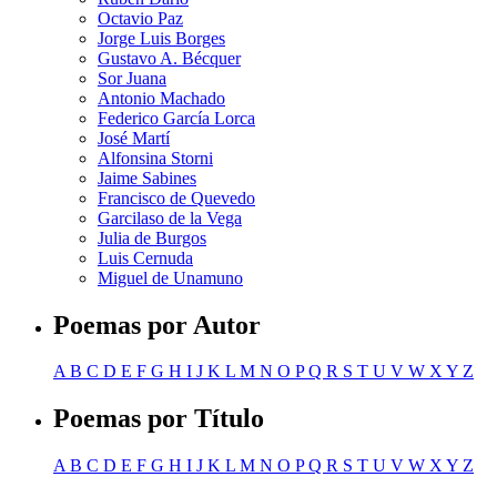
Octavio Paz
Jorge Luis Borges
Gustavo A. Bécquer
Sor Juana
Antonio Machado
Federico García Lorca
José Martí
Alfonsina Storni
Jaime Sabines
Francisco de Quevedo
Garcilaso de la Vega
Julia de Burgos
Luis Cernuda
Miguel de Unamuno
Poemas por Autor
A
B
C
D
E
F
G
H
I
J
K
L
M
N
O
P
Q
R
S
T
U
V
W
X
Y
Z
Poemas por Título
A
B
C
D
E
F
G
H
I
J
K
L
M
N
O
P
Q
R
S
T
U
V
W
X
Y
Z