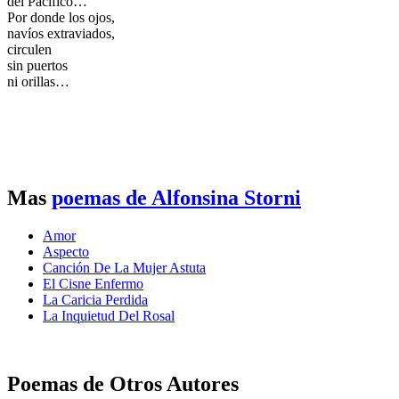
del Pacífico…
Por donde los ojos,
navíos extraviados,
circulen
sin puertos
ni orillas…
Mas
poemas de Alfonsina Storni
Amor
Aspecto
Canción De La Mujer Astuta
El Cisne Enfermo
La Caricia Perdida
La Inquietud Del Rosal
Poemas de Otros Autores