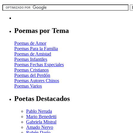
Poemas por Tema
Poemas de Amor
Poemas Para la Familia
Poemas de Amistad
Poemas Infantiles
Poemas Fechas Especiales
Poemas Cristianos
Poemas del Perdón
Poemas Autores Chinos
Poemas Varios
Poetas Destacados
Pablo Neruda
Mario Benedetti
Gabriela Mistral
Amado Nervo
Rubén Darío