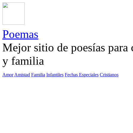
Poemas
Mejor sitio de poesías para
y familia
Amor
Amistad
Familia
Infantiles
Fechas Especiales
Cristianos