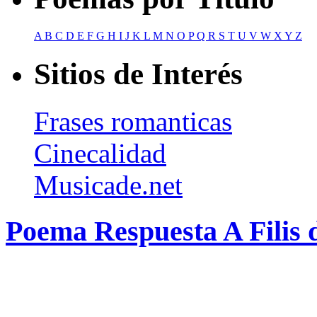
A
B
C
D
E
F
G
H
I
J
K
L
M
N
O
P
Q
R
S
T
U
V
W
X
Y
Z
Sitios de Interés
Frases romanticas
Cinecalidad
Musicade.net
Poema Respuesta A Filis d