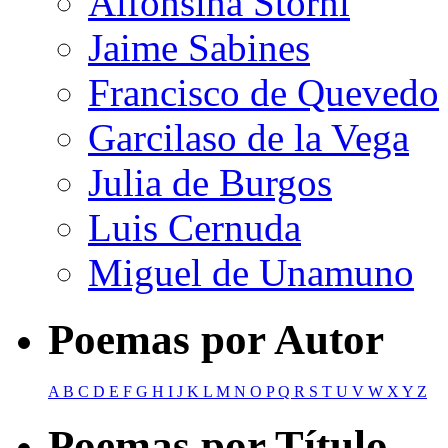
Alfonsina Storni
Jaime Sabines
Francisco de Quevedo
Garcilaso de la Vega
Julia de Burgos
Luis Cernuda
Miguel de Unamuno
Poemas por Autor
A
B
C
D
E
F
G
H
I
J
K
L
M
N
O
P
Q
R
S
T
U
V
W
X
Y
Z
Poemas por Título