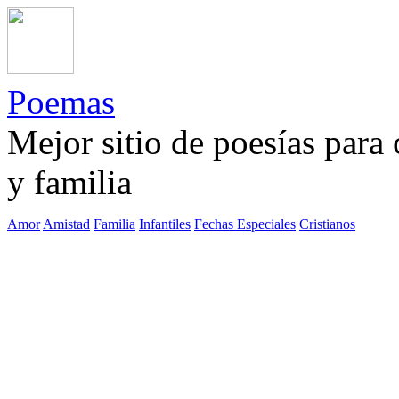
Poemas
Mejor sitio de poesías para
y familia
Amor
Amistad
Familia
Infantiles
Fechas Especiales
Cristianos