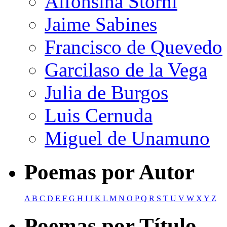
Alfonsina Storni
Jaime Sabines
Francisco de Quevedo
Garcilaso de la Vega
Julia de Burgos
Luis Cernuda
Miguel de Unamuno
Poemas por Autor
A
B
C
D
E
F
G
H
I
J
K
L
M
N
O
P
Q
R
S
T
U
V
W
X
Y
Z
Poemas por Título