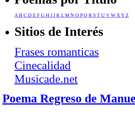
A
B
C
D
E
F
G
H
I
J
K
L
M
N
O
P
Q
R
S
T
U
V
W
X
Y
Z
Sitios de Interés
Frases romanticas
Cinecalidad
Musicade.net
Poema Regreso de Manu