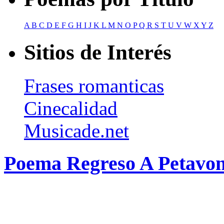
A
B
C
D
E
F
G
H
I
J
K
L
M
N
O
P
Q
R
S
T
U
V
W
X
Y
Z
Sitios de Interés
Frases romanticas
Cinecalidad
Musicade.net
Poema Regreso A Petavon