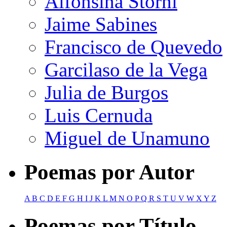
Alfonsina Storni
Jaime Sabines
Francisco de Quevedo
Garcilaso de la Vega
Julia de Burgos
Luis Cernuda
Miguel de Unamuno
Poemas por Autor
A
B
C
D
E
F
G
H
I
J
K
L
M
N
O
P
Q
R
S
T
U
V
W
X
Y
Z
Poemas por Título