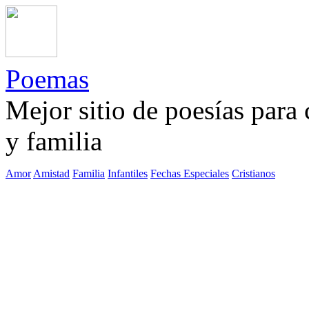
Poemas
Mejor sitio de poesías para
y familia
Amor
Amistad
Familia
Infantiles
Fechas Especiales
Cristianos