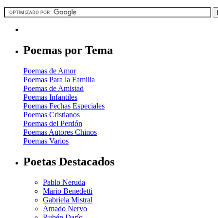
Poemas por Tema
Poemas de Amor
Poemas Para la Familia
Poemas de Amistad
Poemas Infantiles
Poemas Fechas Especiales
Poemas Cristianos
Poemas del Perdón
Poemas Autores Chinos
Poemas Varios
Poetas Destacados
Pablo Neruda
Mario Benedetti
Gabriela Mistral
Amado Nervo
Rubén Darío