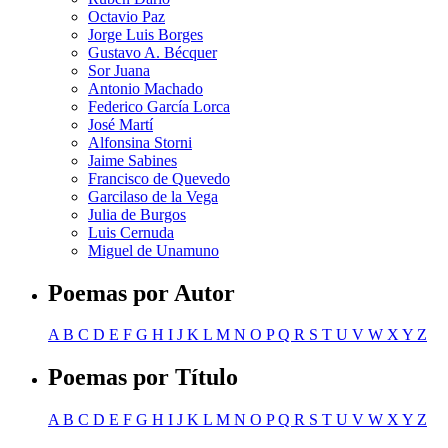
Octavio Paz
Jorge Luis Borges
Gustavo A. Bécquer
Sor Juana
Antonio Machado
Federico García Lorca
José Martí
Alfonsina Storni
Jaime Sabines
Francisco de Quevedo
Garcilaso de la Vega
Julia de Burgos
Luis Cernuda
Miguel de Unamuno
Poemas por Autor
A
B
C
D
E
F
G
H
I
J
K
L
M
N
O
P
Q
R
S
T
U
V
W
X
Y
Z
Poemas por Título
A
B
C
D
E
F
G
H
I
J
K
L
M
N
O
P
Q
R
S
T
U
V
W
X
Y
Z