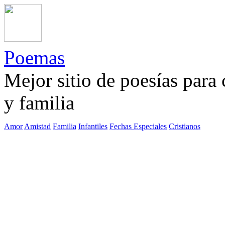
Poemas
Mejor sitio de poesías para
y familia
Amor
Amistad
Familia
Infantiles
Fechas Especiales
Cristianos