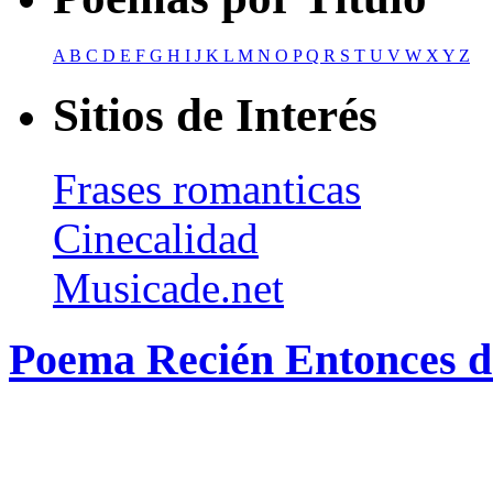
A
B
C
D
E
F
G
H
I
J
K
L
M
N
O
P
Q
R
S
T
U
V
W
X
Y
Z
Sitios de Interés
Frases romanticas
Cinecalidad
Musicade.net
Poema Recién Entonces d