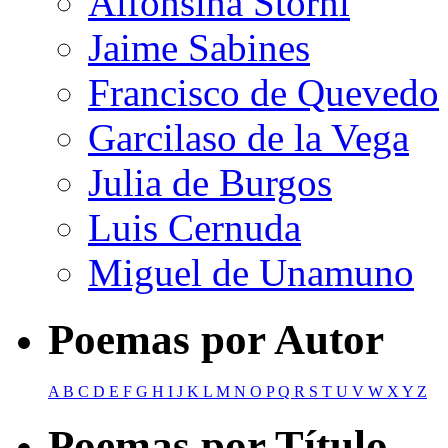
Alfonsina Storni
Jaime Sabines
Francisco de Quevedo
Garcilaso de la Vega
Julia de Burgos
Luis Cernuda
Miguel de Unamuno
Poemas por Autor
A
B
C
D
E
F
G
H
I
J
K
L
M
N
O
P
Q
R
S
T
U
V
W
X
Y
Z
Poemas por Título