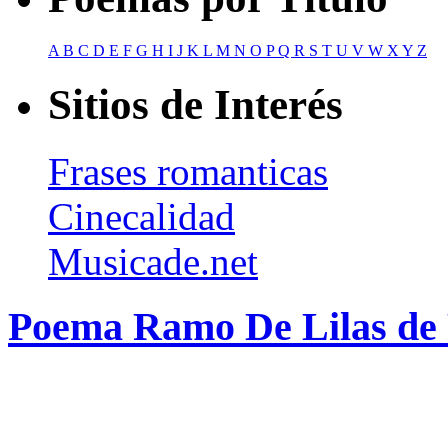
A
B
C
D
E
F
G
H
I
J
K
L
M
N
O
P
Q
R
S
T
U
V
W
X
Y
Z
Sitios de Interés
Frases romanticas
Cinecalidad
Musicade.net
Poema Ramo De Lilas de 