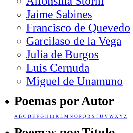
Alfonsina Storni
Jaime Sabines
Francisco de Quevedo
Garcilaso de la Vega
Julia de Burgos
Luis Cernuda
Miguel de Unamuno
Poemas por Autor
A
B
C
D
E
F
G
H
I
J
K
L
M
N
O
P
Q
R
S
T
U
V
W
X
Y
Z
Poemas por Título