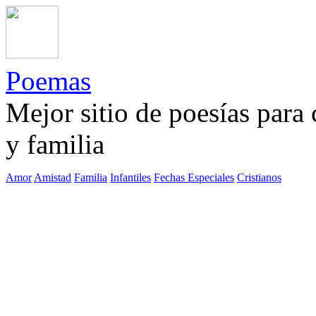
Poemas
Mejor sitio de poesías para
y familia
Amor
Amistad
Familia
Infantiles
Fechas Especiales
Cristianos