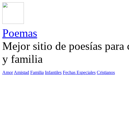
Poemas
Mejor sitio de poesías para
y familia
Amor
Amistad
Familia
Infantiles
Fechas Especiales
Cristianos