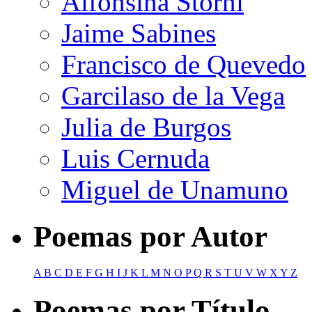
Alfonsina Storni
Jaime Sabines
Francisco de Quevedo
Garcilaso de la Vega
Julia de Burgos
Luis Cernuda
Miguel de Unamuno
Poemas por Autor
A
B
C
D
E
F
G
H
I
J
K
L
M
N
O
P
Q
R
S
T
U
V
W
X
Y
Z
Poemas por Título