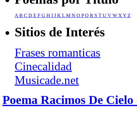
A
B
C
D
E
F
G
H
I
J
K
L
M
N
O
P
Q
R
S
T
U
V
W
X
Y
Z
Sitios de Interés
Frases romanticas
Cinecalidad
Musicade.net
Poema Racimos De Cielo 