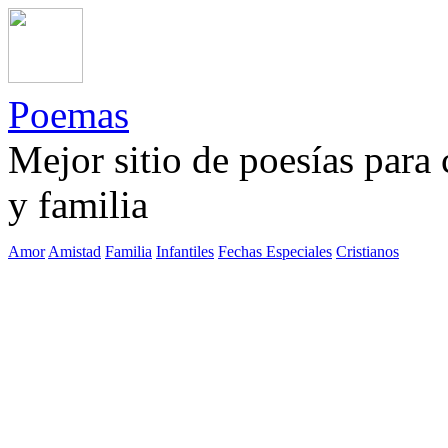
Poemas
Mejor sitio de poesías para
y familia
Amor
Amistad
Familia
Infantiles
Fechas Especiales
Cristianos