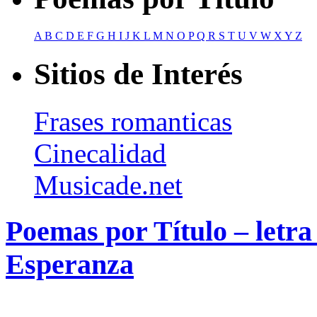
A
B
C
D
E
F
G
H
I
J
K
L
M
N
O
P
Q
R
S
T
U
V
W
X
Y
Z
Sitios de Interés
Frases romanticas
Cinecalidad
Musicade.net
Poemas por Título – letra
Esperanza