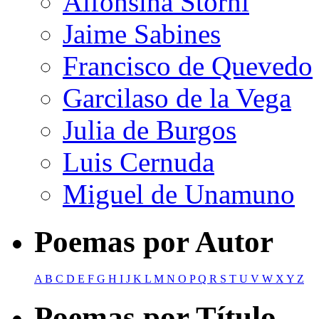
Alfonsina Storni
Jaime Sabines
Francisco de Quevedo
Garcilaso de la Vega
Julia de Burgos
Luis Cernuda
Miguel de Unamuno
Poemas por Autor
A
B
C
D
E
F
G
H
I
J
K
L
M
N
O
P
Q
R
S
T
U
V
W
X
Y
Z
Poemas por Título