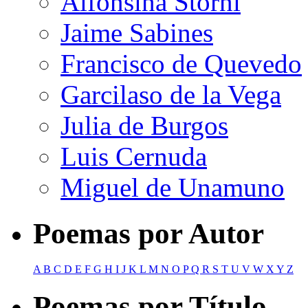
Alfonsina Storni
Jaime Sabines
Francisco de Quevedo
Garcilaso de la Vega
Julia de Burgos
Luis Cernuda
Miguel de Unamuno
Poemas por Autor
A
B
C
D
E
F
G
H
I
J
K
L
M
N
O
P
Q
R
S
T
U
V
W
X
Y
Z
Poemas por Título