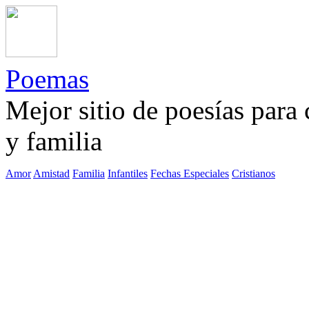
Poemas
Mejor sitio de poesías para
y familia
Amor
Amistad
Familia
Infantiles
Fechas Especiales
Cristianos