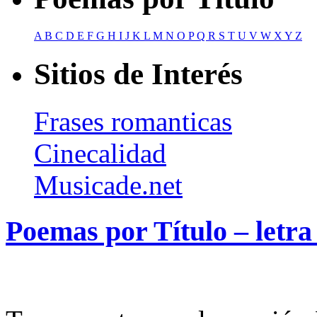
A
B
C
D
E
F
G
H
I
J
K
L
M
N
O
P
Q
R
S
T
U
V
W
X
Y
Z
Sitios de Interés
Frases romanticas
Cinecalidad
Musicade.net
Poemas por Título – letr