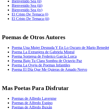
Bienvenido Sea (ii)
Bienvenido Sea (iii)
Bienvenido Sea (iv)
El Cristo De Temaca (i)
El Cristo De Temaca (ii)
Poemas de Otros Autores
Poema Una Mujer Desnuda Y En Lo Oscuro de Mario Benedet
Poema La Extranjera de Gabriela Mistral
Poema Sorpresa de Federico García Lorca
Poema Bajo Tu Clara Sombra de Octavio Paz
Poema La Oveja de Poemas Infantiles
Poema El Día Que Me Quieras de Amado Nervo
Mas Poetas Para Disfrutar
Poemas de Alfredo Lavergne
Poemas de Alfredo Espino
Poemas de Alfredo Buxán