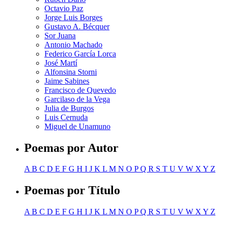
Octavio Paz
Jorge Luis Borges
Gustavo A. Bécquer
Sor Juana
Antonio Machado
Federico García Lorca
José Martí
Alfonsina Storni
Jaime Sabines
Francisco de Quevedo
Garcilaso de la Vega
Julia de Burgos
Luis Cernuda
Miguel de Unamuno
Poemas por Autor
A
B
C
D
E
F
G
H
I
J
K
L
M
N
O
P
Q
R
S
T
U
V
W
X
Y
Z
Poemas por Título
A
B
C
D
E
F
G
H
I
J
K
L
M
N
O
P
Q
R
S
T
U
V
W
X
Y
Z