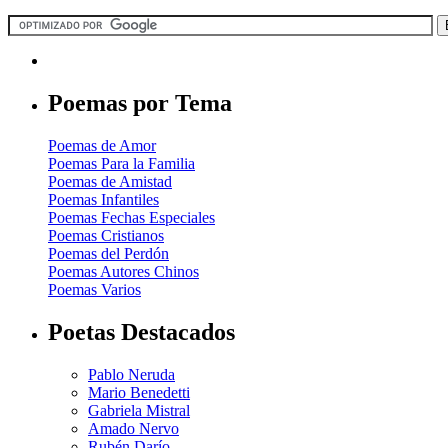
Poemas por Tema
Poemas de Amor
Poemas Para la Familia
Poemas de Amistad
Poemas Infantiles
Poemas Fechas Especiales
Poemas Cristianos
Poemas del Perdón
Poemas Autores Chinos
Poemas Varios
Poetas Destacados
Pablo Neruda
Mario Benedetti
Gabriela Mistral
Amado Nervo
Rubén Darío