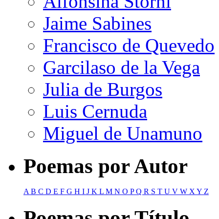
Alfonsina Storni
Jaime Sabines
Francisco de Quevedo
Garcilaso de la Vega
Julia de Burgos
Luis Cernuda
Miguel de Unamuno
Poemas por Autor
A
B
C
D
E
F
G
H
I
J
K
L
M
N
O
P
Q
R
S
T
U
V
W
X
Y
Z
Poemas por Título