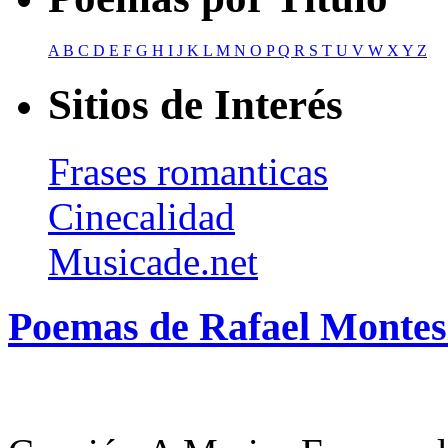
A
B
C
D
E
F
G
H
I
J
K
L
M
N
O
P
Q
R
S
T
U
V
W
X
Y
Z
Sitios de Interés
Frases romanticas
Cinecalidad
Musicade.net
Poemas de Rafael Montes