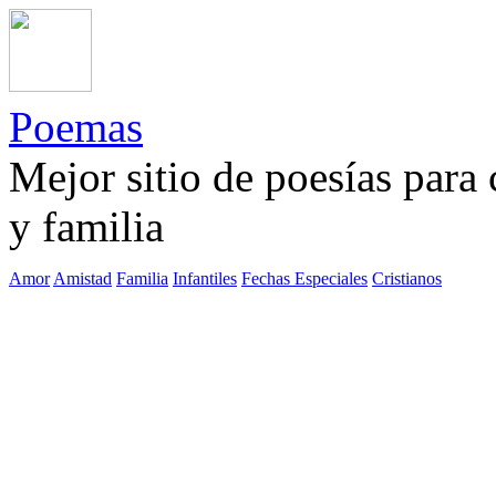
Poemas
Mejor sitio de poesías para
y familia
Amor
Amistad
Familia
Infantiles
Fechas Especiales
Cristianos