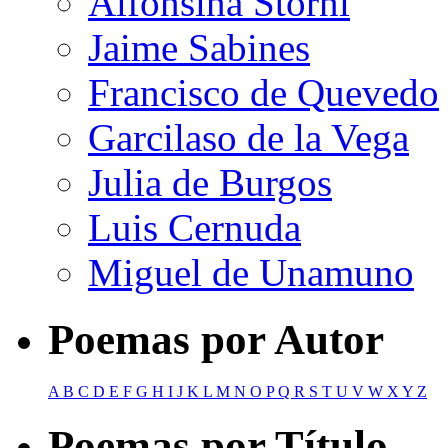
Alfonsina Storni
Jaime Sabines
Francisco de Quevedo
Garcilaso de la Vega
Julia de Burgos
Luis Cernuda
Miguel de Unamuno
Poemas por Autor
A
B
C
D
E
F
G
H
I
J
K
L
M
N
O
P
Q
R
S
T
U
V
W
X
Y
Z
Poemas por Título