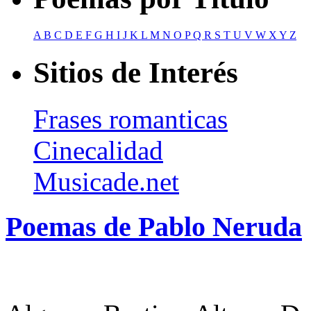
A
B
C
D
E
F
G
H
I
J
K
L
M
N
O
P
Q
R
S
T
U
V
W
X
Y
Z
Sitios de Interés
Frases romanticas
Cinecalidad
Musicade.net
Poemas de Pablo Neruda