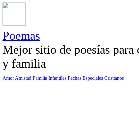
Poemas
Mejor sitio de poesías para
y familia
Amor
Amistad
Familia
Infantiles
Fechas Especiales
Cristianos