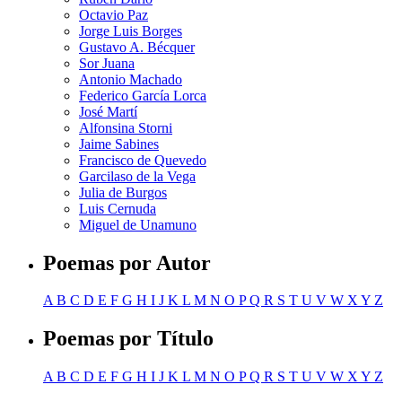
Octavio Paz
Jorge Luis Borges
Gustavo A. Bécquer
Sor Juana
Antonio Machado
Federico García Lorca
José Martí
Alfonsina Storni
Jaime Sabines
Francisco de Quevedo
Garcilaso de la Vega
Julia de Burgos
Luis Cernuda
Miguel de Unamuno
Poemas por Autor
A
B
C
D
E
F
G
H
I
J
K
L
M
N
O
P
Q
R
S
T
U
V
W
X
Y
Z
Poemas por Título
A
B
C
D
E
F
G
H
I
J
K
L
M
N
O
P
Q
R
S
T
U
V
W
X
Y
Z