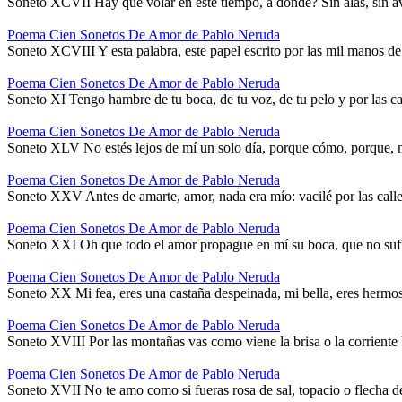
Soneto XCVII Hay que volar en este tiempo, a dónde? Sin alas, sin av
Poema Cien Sonetos De Amor de Pablo Neruda
Soneto XCVIII Y esta palabra, este papel escrito por las mil manos d
Poema Cien Sonetos De Amor de Pablo Neruda
Soneto XI Tengo hambre de tu boca, de tu voz, de tu pelo y por las ca
Poema Cien Sonetos De Amor de Pablo Neruda
Soneto XLV No estés lejos de mí un solo día, porque cómo, porque, no 
Poema Cien Sonetos De Amor de Pablo Neruda
Soneto XXV Antes de amarte, amor, nada era mío: vacilé por las calle
Poema Cien Sonetos De Amor de Pablo Neruda
Soneto XXI Oh que todo el amor propague en mí su boca, que no su
Poema Cien Sonetos De Amor de Pablo Neruda
Soneto XX Mi fea, eres una castaña despeinada, mi bella, eres hermo
Poema Cien Sonetos De Amor de Pablo Neruda
Soneto XVIII Por las montañas vas como viene la brisa o la corriente 
Poema Cien Sonetos De Amor de Pablo Neruda
Soneto XVII No te amo como si fueras rosa de sal, topacio o flecha 