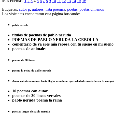
Mas Poemas:
1
2
3
4
5
6
7
8
9
10
11
12
13
14
15
16
Etiquetas:
autor p
,
autores
,
lista poemas
,
poetas
,
poetas chilenos
Los visitantes encontraron esta página buscando:
pablo neruda
titulos de poemas de pablo neruda
POEMAS DE PABLO NERUDA LA CEBOLLA
comentario de ya eres mia reposa con tu sueño en mi sueñ
poemas de animales
poema de 20 lineas
poema la reina de pablo neruda
Amor cuántos caminos hasta llegar a un beso ¡qué soledad errante hasta tu compa
10 poemas con autor
poemas de 30 lineas versales
pablo neruda poema la reina
poesias largas de pablo neruda