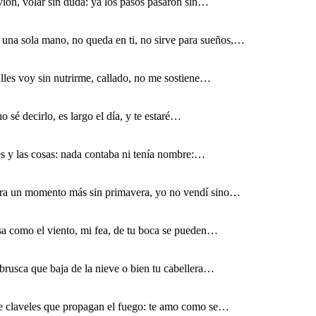
ión, volar sin duda: ya los pasos pasaron sin…
e una sola mano, no queda en ti, no sirve para sueños,…
lles voy sin nutrirme, callado, no me sostiene…
sé decirlo, es largo el día, y te estaré…
s y las cosas: nada contaba ni tenía nombre:…
fra un momento más sin primavera, yo no vendí sino…
sa como el viento, mi fea, de tu boca se pueden…
brusca que baja de la nieve o bien tu cabellera…
de claveles que propagan el fuego: te amo como se…