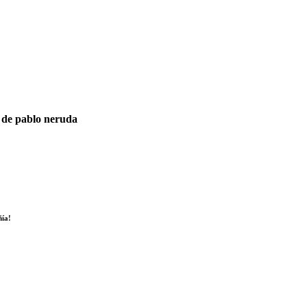
o de pablo neruda
ñía!