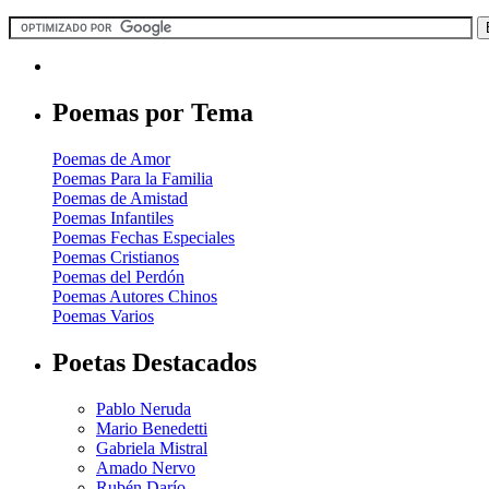
Poemas por Tema
Poemas de Amor
Poemas Para la Familia
Poemas de Amistad
Poemas Infantiles
Poemas Fechas Especiales
Poemas Cristianos
Poemas del Perdón
Poemas Autores Chinos
Poemas Varios
Poetas Destacados
Pablo Neruda
Mario Benedetti
Gabriela Mistral
Amado Nervo
Rubén Darío