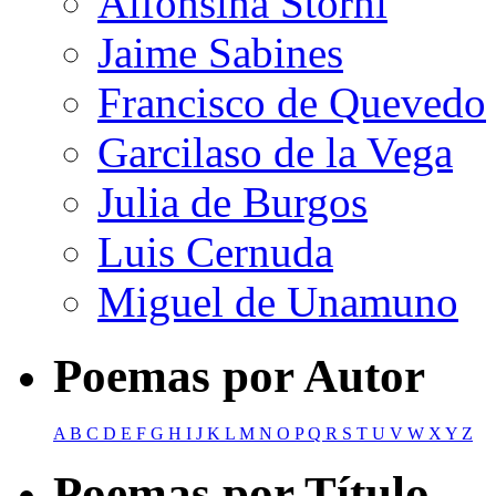
Alfonsina Storni
Jaime Sabines
Francisco de Quevedo
Garcilaso de la Vega
Julia de Burgos
Luis Cernuda
Miguel de Unamuno
Poemas por Autor
A
B
C
D
E
F
G
H
I
J
K
L
M
N
O
P
Q
R
S
T
U
V
W
X
Y
Z
Poemas por Título