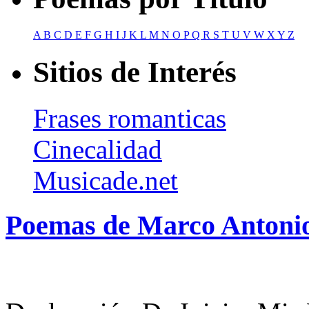
A
B
C
D
E
F
G
H
I
J
K
L
M
N
O
P
Q
R
S
T
U
V
W
X
Y
Z
Sitios de Interés
Frases romanticas
Cinecalidad
Musicade.net
Poemas de Marco Antoni