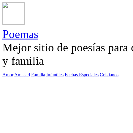
Poemas
Mejor sitio de poesías para
y familia
Amor
Amistad
Familia
Infantiles
Fechas Especiales
Cristianos