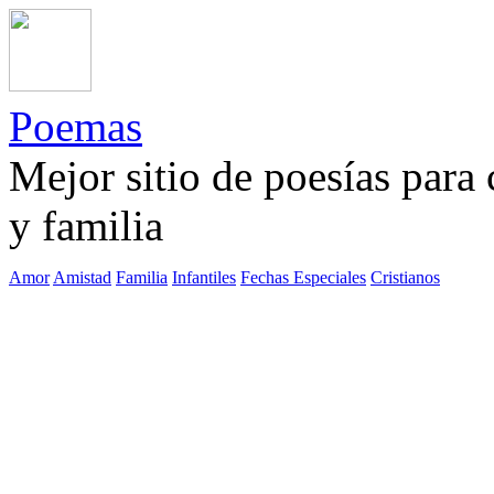
Poemas
Mejor sitio de poesías para
y familia
Amor
Amistad
Familia
Infantiles
Fechas Especiales
Cristianos