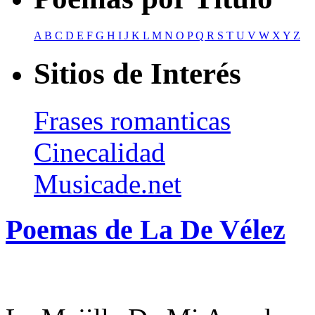
A
B
C
D
E
F
G
H
I
J
K
L
M
N
O
P
Q
R
S
T
U
V
W
X
Y
Z
Sitios de Interés
Frases romanticas
Cinecalidad
Musicade.net
Poemas de La De Vélez