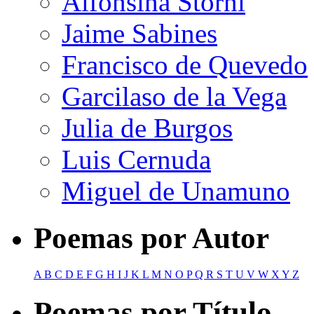
Alfonsina Storni
Jaime Sabines
Francisco de Quevedo
Garcilaso de la Vega
Julia de Burgos
Luis Cernuda
Miguel de Unamuno
Poemas por Autor
A
B
C
D
E
F
G
H
I
J
K
L
M
N
O
P
Q
R
S
T
U
V
W
X
Y
Z
Poemas por Título