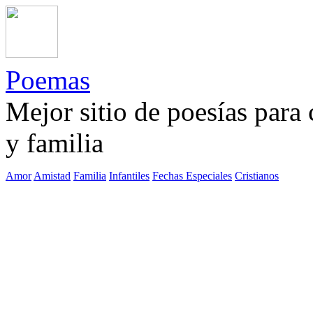
Poemas
Mejor sitio de poesías para
y familia
Amor
Amistad
Familia
Infantiles
Fechas Especiales
Cristianos