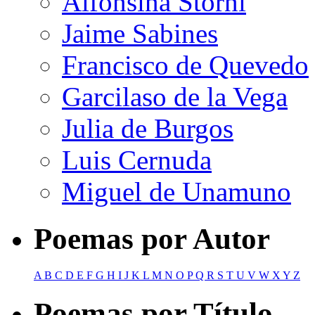
Alfonsina Storni
Jaime Sabines
Francisco de Quevedo
Garcilaso de la Vega
Julia de Burgos
Luis Cernuda
Miguel de Unamuno
Poemas por Autor
A
B
C
D
E
F
G
H
I
J
K
L
M
N
O
P
Q
R
S
T
U
V
W
X
Y
Z
Poemas por Título