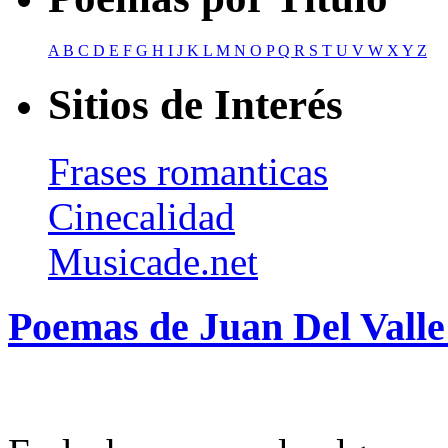
A
B
C
D
E
F
G
H
I
J
K
L
M
N
O
P
Q
R
S
T
U
V
W
X
Y
Z
Sitios de Interés
Frases romanticas
Cinecalidad
Musicade.net
Poemas de Juan Del Valle