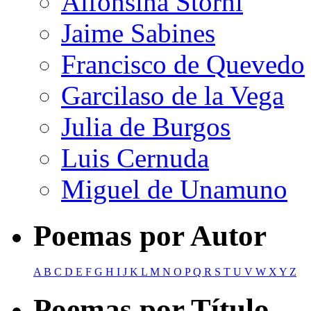
Alfonsina Storni
Jaime Sabines
Francisco de Quevedo
Garcilaso de la Vega
Julia de Burgos
Luis Cernuda
Miguel de Unamuno
Poemas por Autor
A
B
C
D
E
F
G
H
I
J
K
L
M
N
O
P
Q
R
S
T
U
V
W
X
Y
Z
Poemas por Título