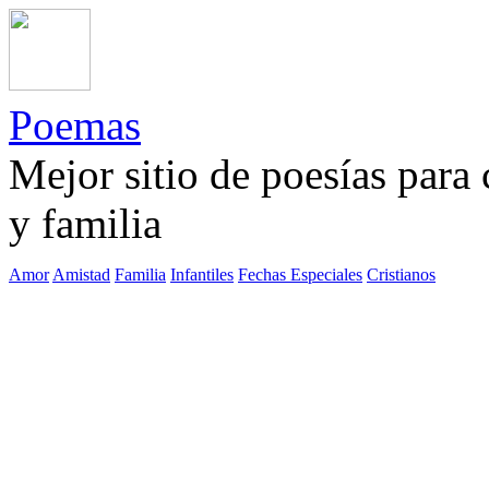
Poemas
Mejor sitio de poesías para
y familia
Amor
Amistad
Familia
Infantiles
Fechas Especiales
Cristianos