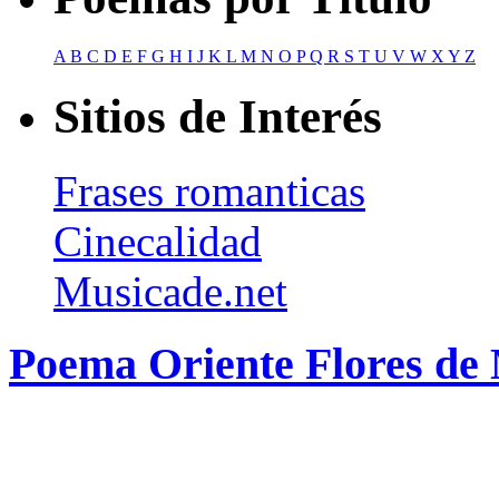
A
B
C
D
E
F
G
H
I
J
K
L
M
N
O
P
Q
R
S
T
U
V
W
X
Y
Z
Sitios de Interés
Frases romanticas
Cinecalidad
Musicade.net
Poema Oriente Flores d