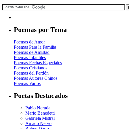
Poemas por Tema
Poemas de Amor
Poemas Para la Familia
Poemas de Amistad
Poemas Infantiles
Poemas Fechas Especiales
Poemas Cristianos
Poemas del Perdón
Poemas Autores Chinos
Poemas Varios
Poetas Destacados
Pablo Neruda
Mario Benedetti
Gabriela Mistral
Amado Nervo
Rubén Darío