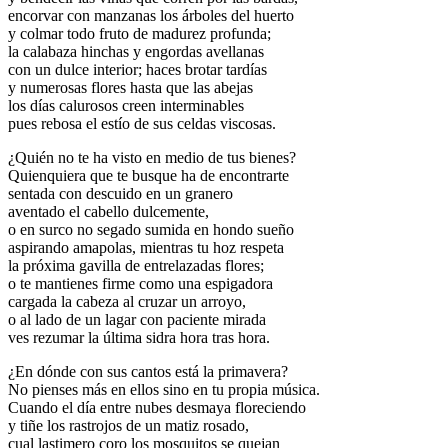
encorvar con manzanas los árboles del huerto
y colmar todo fruto de madurez profunda;
la calabaza hinchas y engordas avellanas
con un dulce interior; haces brotar tardías
y numerosas flores hasta que las abejas
los días calurosos creen interminables
pues rebosa el estío de sus celdas viscosas.
¿Quién no te ha visto en medio de tus bienes?
Quienquiera que te busque ha de encontrarte
sentada con descuido en un granero
aventado el cabello dulcemente,
o en surco no segado sumida en hondo sueño
aspirando amapolas, mientras tu hoz respeta
la próxima gavilla de entrelazadas flores;
o te mantienes firme como una espigadora
cargada la cabeza al cruzar un arroyo,
o al lado de un lagar con paciente mirada
ves rezumar la última sidra hora tras hora.
¿En dónde con sus cantos está la primavera?
No pienses más en ellos sino en tu propia música.
Cuando el día entre nubes desmaya floreciendo
y tiñe los rastrojos de un matiz rosado,
cual lastimero coro los mosquitos se quejan