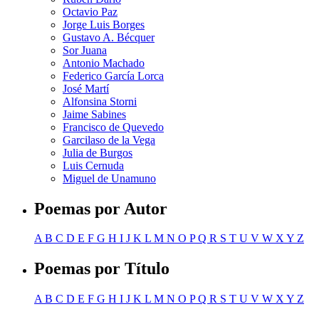
Octavio Paz
Jorge Luis Borges
Gustavo A. Bécquer
Sor Juana
Antonio Machado
Federico García Lorca
José Martí
Alfonsina Storni
Jaime Sabines
Francisco de Quevedo
Garcilaso de la Vega
Julia de Burgos
Luis Cernuda
Miguel de Unamuno
Poemas por Autor
A
B
C
D
E
F
G
H
I
J
K
L
M
N
O
P
Q
R
S
T
U
V
W
X
Y
Z
Poemas por Título
A
B
C
D
E
F
G
H
I
J
K
L
M
N
O
P
Q
R
S
T
U
V
W
X
Y
Z