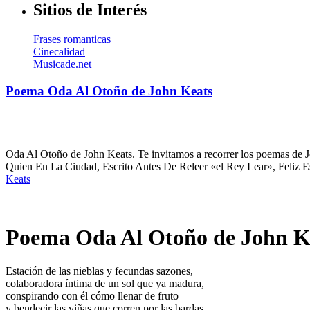
Sitios de Interés
Frases romanticas
Cinecalidad
Musicade.net
Poema Oda Al Otoño de John Keats
Oda Al Otoño de John Keats. Te invitamos a recorrer los poemas de Jo
Quien En La Ciudad, Escrito Antes De Releer «el Rey Lear», Feliz Es
Keats
Poema Oda Al Otoño de John K
Estación de las nieblas y fecundas sazones,
colaboradora íntima de un sol que ya madura,
conspirando con él cómo llenar de fruto
y bendecir las viñas que corren por las bardas,