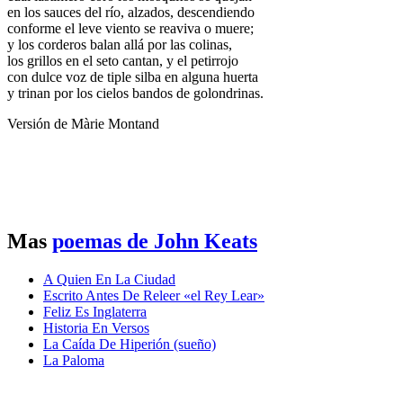
en los sauces del río, alzados, descendiendo
conforme el leve viento se reaviva o muere;
y los corderos balan allá por las colinas,
los grillos en el seto cantan, y el petirrojo
con dulce voz de tiple silba en alguna huerta
y trinan por los cielos bandos de golondrinas.
Versión de Màrie Montand
Mas
poemas de John Keats
A Quien En La Ciudad
Escrito Antes De Releer «el Rey Lear»
Feliz Es Inglaterra
Historia En Versos
La Caída De Hiperión (sueño)
La Paloma