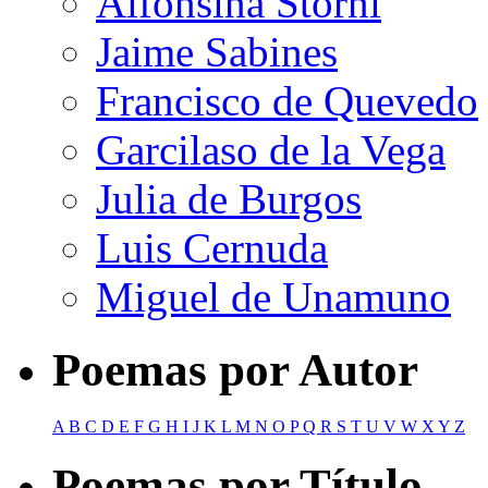
Alfonsina Storni
Jaime Sabines
Francisco de Quevedo
Garcilaso de la Vega
Julia de Burgos
Luis Cernuda
Miguel de Unamuno
Poemas por Autor
A
B
C
D
E
F
G
H
I
J
K
L
M
N
O
P
Q
R
S
T
U
V
W
X
Y
Z
Poemas por Título