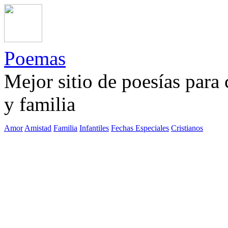
Poemas
Mejor sitio de poesías para
y familia
Amor
Amistad
Familia
Infantiles
Fechas Especiales
Cristianos