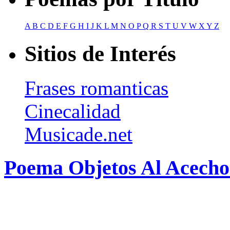
A
B
C
D
E
F
G
H
I
J
K
L
M
N
O
P
Q
R
S
T
U
V
W
X
Y
Z
Sitios de Interés
Frases romanticas
Cinecalidad
Musicade.net
Poema Objetos Al Acecho