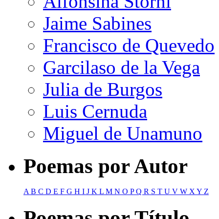
Alfonsina Storni
Jaime Sabines
Francisco de Quevedo
Garcilaso de la Vega
Julia de Burgos
Luis Cernuda
Miguel de Unamuno
Poemas por Autor
A
B
C
D
E
F
G
H
I
J
K
L
M
N
O
P
Q
R
S
T
U
V
W
X
Y
Z
Poemas por Título