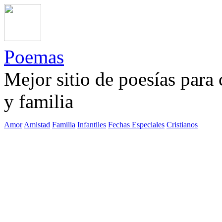
Poemas
Mejor sitio de poesías para
y familia
Amor
Amistad
Familia
Infantiles
Fechas Especiales
Cristianos