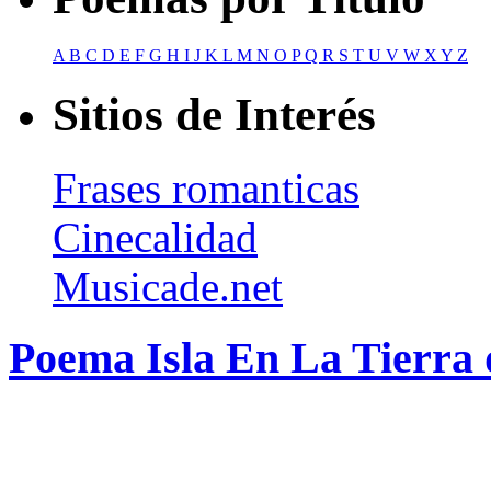
A
B
C
D
E
F
G
H
I
J
K
L
M
N
O
P
Q
R
S
T
U
V
W
X
Y
Z
Sitios de Interés
Frases romanticas
Cinecalidad
Musicade.net
Poema Isla En La Tierra 