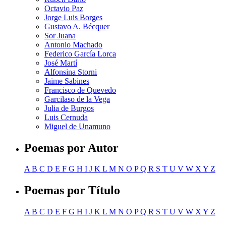
Octavio Paz
Jorge Luis Borges
Gustavo A. Bécquer
Sor Juana
Antonio Machado
Federico García Lorca
José Martí
Alfonsina Storni
Jaime Sabines
Francisco de Quevedo
Garcilaso de la Vega
Julia de Burgos
Luis Cernuda
Miguel de Unamuno
Poemas por Autor
A
B
C
D
E
F
G
H
I
J
K
L
M
N
O
P
Q
R
S
T
U
V
W
X
Y
Z
Poemas por Título
A
B
C
D
E
F
G
H
I
J
K
L
M
N
O
P
Q
R
S
T
U
V
W
X
Y
Z