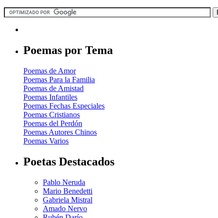
Poemas por Tema
Poemas de Amor
Poemas Para la Familia
Poemas de Amistad
Poemas Infantiles
Poemas Fechas Especiales
Poemas Cristianos
Poemas del Perdón
Poemas Autores Chinos
Poemas Varios
Poetas Destacados
Pablo Neruda
Mario Benedetti
Gabriela Mistral
Amado Nervo
Rubén Darío