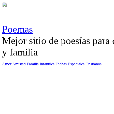
Poemas
Mejor sitio de poesías para
y familia
Amor
Amistad
Familia
Infantiles
Fechas Especiales
Cristianos