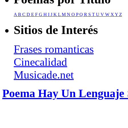
A
B
C
D
E
F
G
H
I
J
K
L
M
N
O
P
Q
R
S
T
U
V
W
X
Y
Z
Sitios de Interés
Frases romanticas
Cinecalidad
Musicade.net
Poema Hay Un Lenguaje 