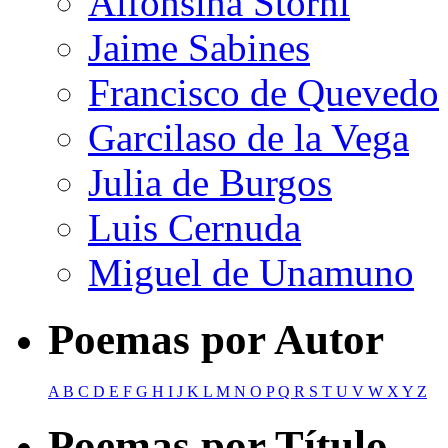
Alfonsina Storni
Jaime Sabines
Francisco de Quevedo
Garcilaso de la Vega
Julia de Burgos
Luis Cernuda
Miguel de Unamuno
Poemas por Autor
A
B
C
D
E
F
G
H
I
J
K
L
M
N
O
P
Q
R
S
T
U
V
W
X
Y
Z
Poemas por Título