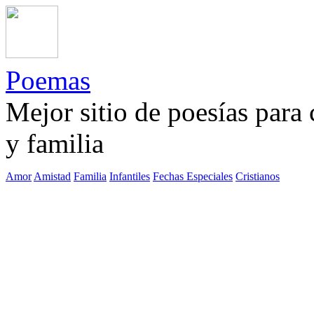
Poemas
Mejor sitio de poesías para
y familia
Amor
Amistad
Familia
Infantiles
Fechas Especiales
Cristianos