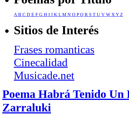
A
B
C
D
E
F
G
H
I
J
K
L
M
N
O
P
Q
R
S
T
U
V
W
X
Y
Z
Sitios de Interés
Frases romanticas
Cinecalidad
Musicade.net
Poema Habrá Tenido Un D
Zarraluki