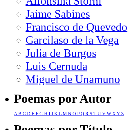
Alfonsina Storni
Jaime Sabines
Francisco de Quevedo
Garcilaso de la Vega
Julia de Burgos
Luis Cernuda
Miguel de Unamuno
Poemas por Autor
A
B
C
D
E
F
G
H
I
J
K
L
M
N
O
P
Q
R
S
T
U
V
W
X
Y
Z
Poemas por Título