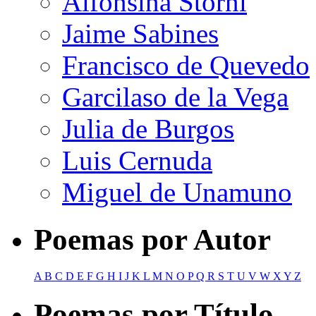
Alfonsina Storni
Jaime Sabines
Francisco de Quevedo
Garcilaso de la Vega
Julia de Burgos
Luis Cernuda
Miguel de Unamuno
Poemas por Autor
A
B
C
D
E
F
G
H
I
J
K
L
M
N
O
P
Q
R
S
T
U
V
W
X
Y
Z
Poemas por Título