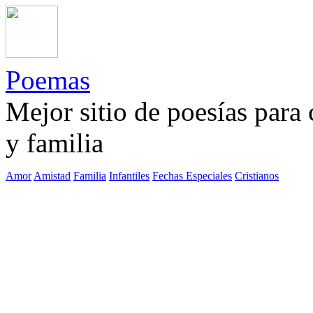
Poemas
Mejor sitio de poesías para
y familia
Amor
Amistad
Familia
Infantiles
Fechas Especiales
Cristianos