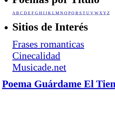
A
B
C
D
E
F
G
H
I
J
K
L
M
N
O
P
Q
R
S
T
U
V
W
X
Y
Z
Sitios de Interés
Frases romanticas
Cinecalidad
Musicade.net
Poema Guárdame El Tiem