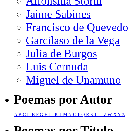
Alfonsina Storni
Jaime Sabines
Francisco de Quevedo
Garcilaso de la Vega
Julia de Burgos
Luis Cernuda
Miguel de Unamuno
Poemas por Autor
A
B
C
D
E
F
G
H
I
J
K
L
M
N
O
P
Q
R
S
T
U
V
W
X
Y
Z
Poemas por Título