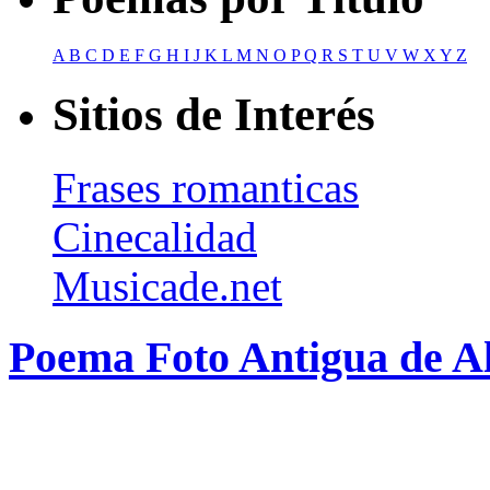
A
B
C
D
E
F
G
H
I
J
K
L
M
N
O
P
Q
R
S
T
U
V
W
X
Y
Z
Sitios de Interés
Frases romanticas
Cinecalidad
Musicade.net
Poema Foto Antigua de 