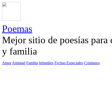
Poemas
Mejor sitio de poesías para
y familia
Amor
Amistad
Familia
Infantiles
Fechas Especiales
Cristianos