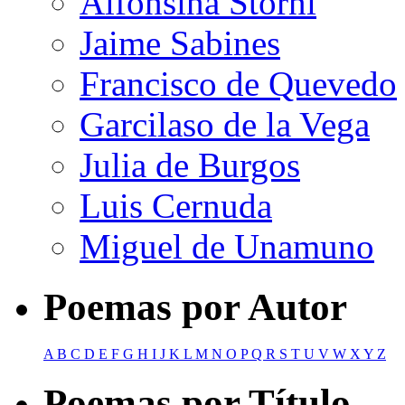
Alfonsina Storni
Jaime Sabines
Francisco de Quevedo
Garcilaso de la Vega
Julia de Burgos
Luis Cernuda
Miguel de Unamuno
Poemas por Autor
A
B
C
D
E
F
G
H
I
J
K
L
M
N
O
P
Q
R
S
T
U
V
W
X
Y
Z
Poemas por Título