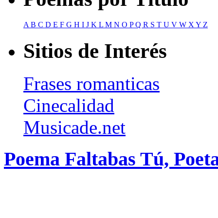
A
B
C
D
E
F
G
H
I
J
K
L
M
N
O
P
Q
R
S
T
U
V
W
X
Y
Z
Sitios de Interés
Frases romanticas
Cinecalidad
Musicade.net
Poema Faltabas Tú, Poeta