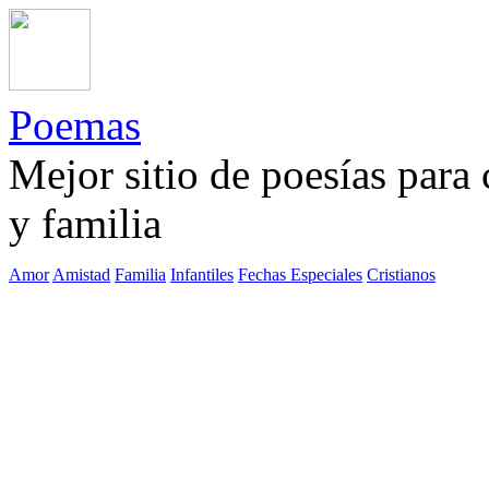
Poemas
Mejor sitio de poesías para
y familia
Amor
Amistad
Familia
Infantiles
Fechas Especiales
Cristianos