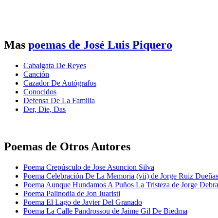
Mas
poemas de José Luis Piquero
Cabalgata De Reyes
Canción
Cazador De Autógrafos
Conocidos
Defensa De La Familia
Der, Die, Das
Poemas de Otros Autores
Poema Crepúsculo de Jose Asuncion Silva
Poema Celebración De La Memoria (vii) de Jorge Ruiz Dueña
Poema Aunque Hundamos A Puños La Tristeza de Jorge Debr
Poema Palinodia de Jon Juaristi
Poema El Lago de Javier Del Granado
Poema La Calle Pandrossou de Jaime Gil De Biedma