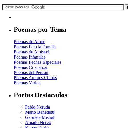
Poemas por Tema
Poemas de Amor
Poemas Para la Familia
Poemas de Amistad
Poemas Infantiles
Poemas Fechas Especiales
Poemas Cristianos
Poemas del Perdón
Poemas Autores Chinos
Poemas Varios
Poetas Destacados
Pablo Neruda
Mario Benedetti
Gabriela Mistral
Amado Nervo
Rubén Darío