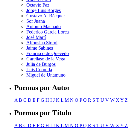
Octavio Paz
Jorge Luis Borges
Gustavo A. Bécquer
Sor Juana
Antonio Machado
Federico García Lorca
José Martí
Alfonsina Storni
Jaime Sabines
Francisco de Quevedo
Garcilaso de la Vega
Julia de Burgos
Luis Cernuda
Miguel de Unamuno
Poemas por Autor
A
B
C
D
E
F
G
H
I
J
K
L
M
N
O
P
Q
R
S
T
U
V
W
X
Y
Z
Poemas por Título
A
B
C
D
E
F
G
H
I
J
K
L
M
N
O
P
Q
R
S
T
U
V
W
X
Y
Z