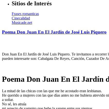
Sitios de Interés
Frases romanticas
Cinecalidad
Musicade.net
Poema Don Juan En El Jardín de José Luis Piquero
Don Juan En El Jardín de José Luis Piquero. Te invitamos a recorrer 
pueden interesarte son: Cabalgata De Reyes, Canción, Cazador De Au
Poema Don Juan En El Jardín d
La mitad de las chicas con las que me he acostado eran lesbianas.
He querido a mujeres con las que días antes no me hubiera atrevido ni
a soñar.
No sé, les atraía
mi aspecto de vampiro que bebe la sangre entre sus piernas,