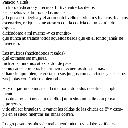
Palacio Valdés,
un libro dedicado y una nota furtiva entre los dedos,
los sonetos y el humo de las noches
y la peca estratégica y el adorno del vello en vientres blancos, blancos
escenarios, reliquias que atesoro con la codicia de un ladrón de
espejos,
diciéndome a mí mismo -y es mentira-
que nunca abarataba todos aquellos besos que en el fondo jamás he
merecido.
Las mujeres (haciéndonos regalos),
qué extrañas las mujeres.
Incluso si miramos atrás, a donde pacen
como sanos corderos los primeros recuerdos de las niñas.
Olían siempre bien, te gustaban sus juegos con canciones y sus cabe-
zas juntas contándose quién sabe.
Hay un jardín de niñas en la memoria de todos nosotros; simple-
mente
nosotros no teníamos un maldito jardín sino un patio con grava
y porterías,
y de ahí ser brutales y levantar las faldas de las chicas de 8º y escu-
pir en el suelo mientras las niñas corren.
Luego pasan los años de mal entendimiento y palabras difíciles;