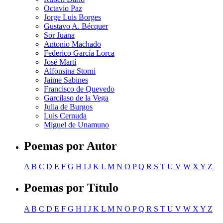
Octavio Paz
Jorge Luis Borges
Gustavo A. Bécquer
Sor Juana
Antonio Machado
Federico García Lorca
José Martí
Alfonsina Storni
Jaime Sabines
Francisco de Quevedo
Garcilaso de la Vega
Julia de Burgos
Luis Cernuda
Miguel de Unamuno
Poemas por Autor
A
B
C
D
E
F
G
H
I
J
K
L
M
N
O
P
Q
R
S
T
U
V
W
X
Y
Z
Poemas por Título
A
B
C
D
E
F
G
H
I
J
K
L
M
N
O
P
Q
R
S
T
U
V
W
X
Y
Z