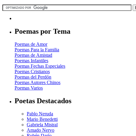
Poemas por Tema
Poemas de Amor
Poemas Para la Familia
Poemas de Amistad
Poemas Infantiles
Poemas Fechas Especiales
Poemas Cristianos
Poemas del Perdón
Poemas Autores Chinos
Poemas Varios
Poetas Destacados
Pablo Neruda
Mario Benedetti
Gabriela Mistral
Amado Nervo
Rubén Darío