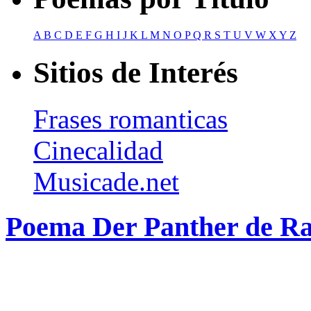
A
B
C
D
E
F
G
H
I
J
K
L
M
N
O
P
Q
R
S
T
U
V
W
X
Y
Z
Sitios de Interés
Frases romanticas
Cinecalidad
Musicade.net
Poema Der Panther de Ra