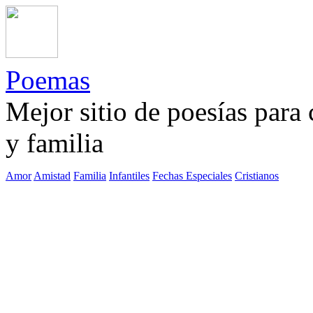
Poemas
Mejor sitio de poesías para
y familia
Amor
Amistad
Familia
Infantiles
Fechas Especiales
Cristianos