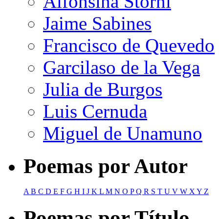
Alfonsina Storni
Jaime Sabines
Francisco de Quevedo
Garcilaso de la Vega
Julia de Burgos
Luis Cernuda
Miguel de Unamuno
Poemas por Autor
A
B
C
D
E
F
G
H
I
J
K
L
M
N
O
P
Q
R
S
T
U
V
W
X
Y
Z
Poemas por Título