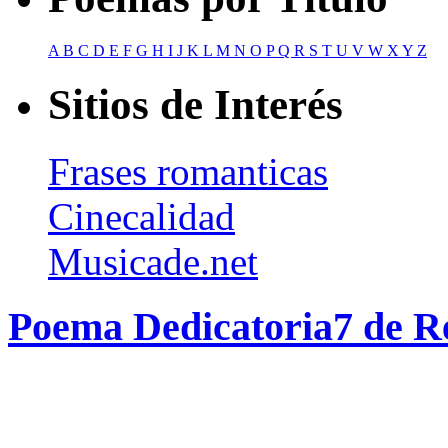
A
B
C
D
E
F
G
H
I
J
K
L
M
N
O
P
Q
R
S
T
U
V
W
X
Y
Z
Sitios de Interés
Frases romanticas
Cinecalidad
Musicade.net
Poema Dedicatoria7 de R