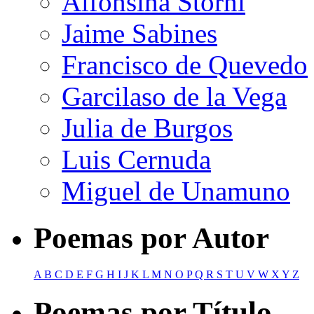
Alfonsina Storni
Jaime Sabines
Francisco de Quevedo
Garcilaso de la Vega
Julia de Burgos
Luis Cernuda
Miguel de Unamuno
Poemas por Autor
A
B
C
D
E
F
G
H
I
J
K
L
M
N
O
P
Q
R
S
T
U
V
W
X
Y
Z
Poemas por Título