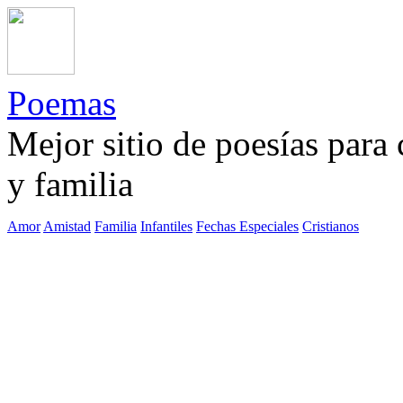
Poemas
Mejor sitio de poesías para
y familia
Amor
Amistad
Familia
Infantiles
Fechas Especiales
Cristianos