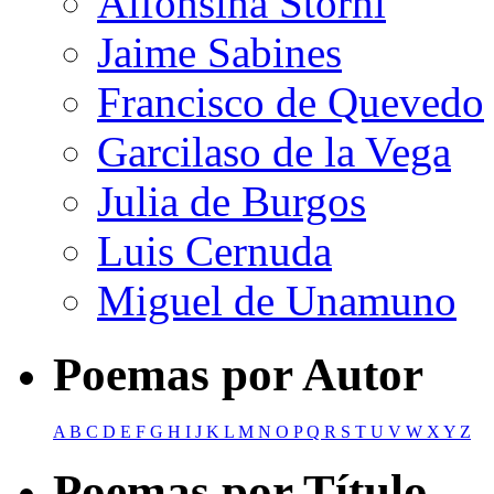
Alfonsina Storni
Jaime Sabines
Francisco de Quevedo
Garcilaso de la Vega
Julia de Burgos
Luis Cernuda
Miguel de Unamuno
Poemas por Autor
A
B
C
D
E
F
G
H
I
J
K
L
M
N
O
P
Q
R
S
T
U
V
W
X
Y
Z
Poemas por Título