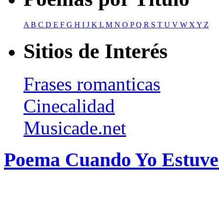
A
B
C
D
E
F
G
H
I
J
K
L
M
N
O
P
Q
R
S
T
U
V
W
X
Y
Z
Sitios de Interés
Frases romanticas
Cinecalidad
Musicade.net
Poema Cuando Yo Estuve 