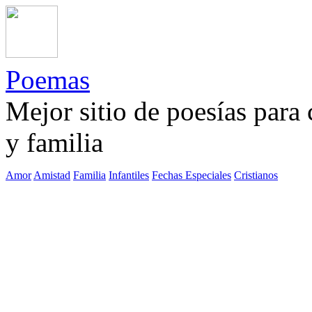
Poemas
Mejor sitio de poesías para
y familia
Amor
Amistad
Familia
Infantiles
Fechas Especiales
Cristianos