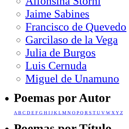
Alfonsina Storni
Jaime Sabines
Francisco de Quevedo
Garcilaso de la Vega
Julia de Burgos
Luis Cernuda
Miguel de Unamuno
Poemas por Autor
A
B
C
D
E
F
G
H
I
J
K
L
M
N
O
P
Q
R
S
T
U
V
W
X
Y
Z
Poemas por Título