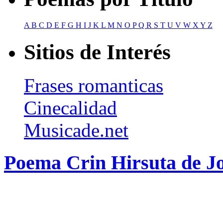
A
B
C
D
E
F
G
H
I
J
K
L
M
N
O
P
Q
R
S
T
U
V
W
X
Y
Z
Sitios de Interés
Frases romanticas
Cinecalidad
Musicade.net
Poema Crin Hirsuta de J