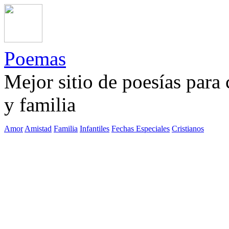
Poemas
Mejor sitio de poesías para
y familia
Amor
Amistad
Familia
Infantiles
Fechas Especiales
Cristianos