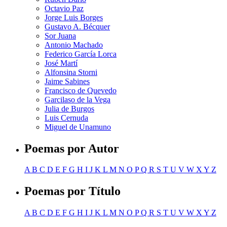
Octavio Paz
Jorge Luis Borges
Gustavo A. Bécquer
Sor Juana
Antonio Machado
Federico García Lorca
José Martí
Alfonsina Storni
Jaime Sabines
Francisco de Quevedo
Garcilaso de la Vega
Julia de Burgos
Luis Cernuda
Miguel de Unamuno
Poemas por Autor
A
B
C
D
E
F
G
H
I
J
K
L
M
N
O
P
Q
R
S
T
U
V
W
X
Y
Z
Poemas por Título
A
B
C
D
E
F
G
H
I
J
K
L
M
N
O
P
Q
R
S
T
U
V
W
X
Y
Z