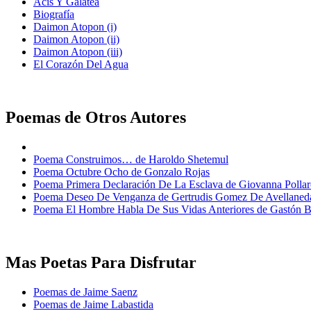
Acis Y Galatea
Biografía
Daimon Atopon (i)
Daimon Atopon (ii)
Daimon Atopon (iii)
El Corazón Del Agua
Poemas de Otros Autores
Poema Construimos… de Haroldo Shetemul
Poema Octubre Ocho de Gonzalo Rojas
Poema Primera Declaración De La Esclava de Giovanna Pollar
Poema Deseo De Venganza de Gertrudis Gomez De Avellaned
Poema El Hombre Habla De Sus Vidas Anteriores de Gastón 
Mas Poetas Para Disfrutar
Poemas de Jaime Saenz
Poemas de Jaime Labastida