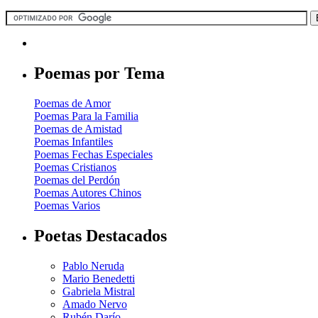
Poemas por Tema
Poemas de Amor
Poemas Para la Familia
Poemas de Amistad
Poemas Infantiles
Poemas Fechas Especiales
Poemas Cristianos
Poemas del Perdón
Poemas Autores Chinos
Poemas Varios
Poetas Destacados
Pablo Neruda
Mario Benedetti
Gabriela Mistral
Amado Nervo
Rubén Darío