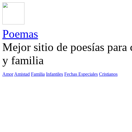
Poemas
Mejor sitio de poesías para
y familia
Amor
Amistad
Familia
Infantiles
Fechas Especiales
Cristianos