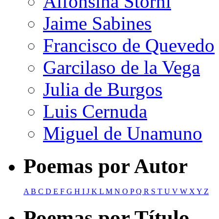
Alfonsina Storni
Jaime Sabines
Francisco de Quevedo
Garcilaso de la Vega
Julia de Burgos
Luis Cernuda
Miguel de Unamuno
Poemas por Autor
A
B
C
D
E
F
G
H
I
J
K
L
M
N
O
P
Q
R
S
T
U
V
W
X
Y
Z
Poemas por Título