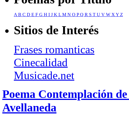
A
B
C
D
E
F
G
H
I
J
K
L
M
N
O
P
Q
R
S
T
U
V
W
X
Y
Z
Sitios de Interés
Frases romanticas
Cinecalidad
Musicade.net
Poema Contemplación de
Avellaneda