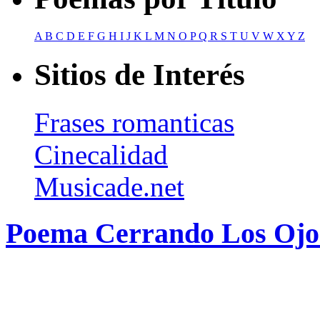
A
B
C
D
E
F
G
H
I
J
K
L
M
N
O
P
Q
R
S
T
U
V
W
X
Y
Z
Sitios de Interés
Frases romanticas
Cinecalidad
Musicade.net
Poema Cerrando Los Ojos