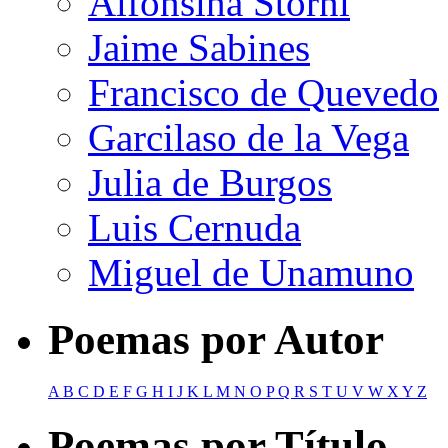
Alfonsina Storni
Jaime Sabines
Francisco de Quevedo
Garcilaso de la Vega
Julia de Burgos
Luis Cernuda
Miguel de Unamuno
Poemas por Autor
A
B
C
D
E
F
G
H
I
J
K
L
M
N
O
P
Q
R
S
T
U
V
W
X
Y
Z
Poemas por Título