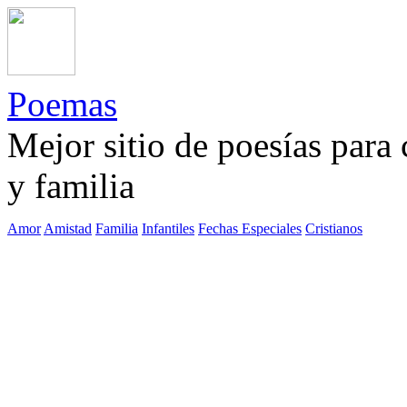
Poemas
Mejor sitio de poesías para
y familia
Amor
Amistad
Familia
Infantiles
Fechas Especiales
Cristianos