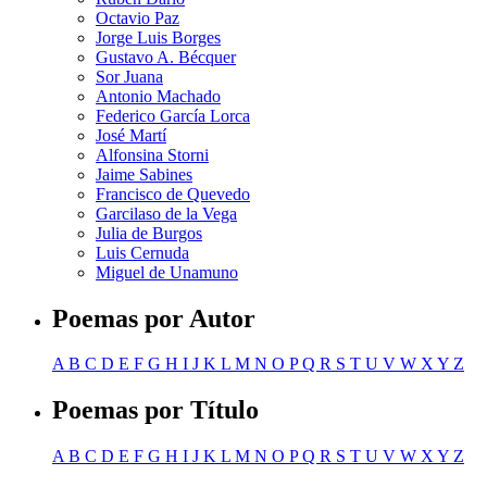
Octavio Paz
Jorge Luis Borges
Gustavo A. Bécquer
Sor Juana
Antonio Machado
Federico García Lorca
José Martí
Alfonsina Storni
Jaime Sabines
Francisco de Quevedo
Garcilaso de la Vega
Julia de Burgos
Luis Cernuda
Miguel de Unamuno
Poemas por Autor
A
B
C
D
E
F
G
H
I
J
K
L
M
N
O
P
Q
R
S
T
U
V
W
X
Y
Z
Poemas por Título
A
B
C
D
E
F
G
H
I
J
K
L
M
N
O
P
Q
R
S
T
U
V
W
X
Y
Z