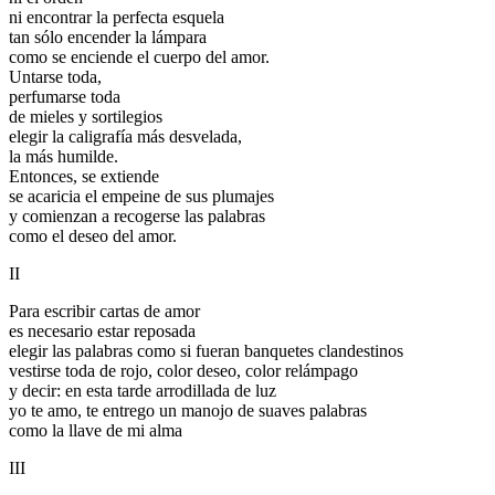
ni encontrar la perfecta esquela
tan sólo encender la lámpara
como se enciende el cuerpo del amor.
Untarse toda,
perfumarse toda
de mieles y sortilegios
elegir la caligrafía más desvelada,
la más humilde.
Entonces, se extiende
se acaricia el empeine de sus plumajes
y comienzan a recogerse las palabras
como el deseo del amor.
II
Para escribir cartas de amor
es necesario estar reposada
elegir las palabras como si fueran banquetes clandestinos
vestirse toda de rojo, color deseo, color relámpago
y decir: en esta tarde arrodillada de luz
yo te amo, te entrego un manojo de suaves palabras
como la llave de mi alma
III