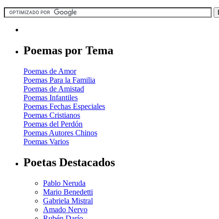
Poemas por Tema
Poemas de Amor
Poemas Para la Familia
Poemas de Amistad
Poemas Infantiles
Poemas Fechas Especiales
Poemas Cristianos
Poemas del Perdón
Poemas Autores Chinos
Poemas Varios
Poetas Destacados
Pablo Neruda
Mario Benedetti
Gabriela Mistral
Amado Nervo
Rubén Darío