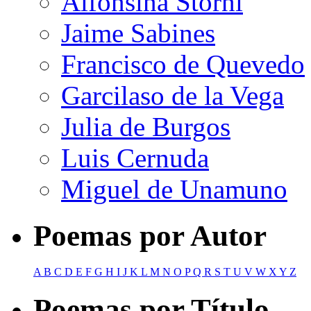
Alfonsina Storni
Jaime Sabines
Francisco de Quevedo
Garcilaso de la Vega
Julia de Burgos
Luis Cernuda
Miguel de Unamuno
Poemas por Autor
A
B
C
D
E
F
G
H
I
J
K
L
M
N
O
P
Q
R
S
T
U
V
W
X
Y
Z
Poemas por Título