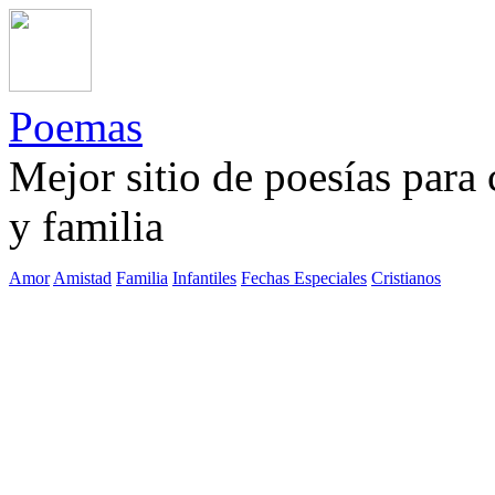
Poemas
Mejor sitio de poesías para
y familia
Amor
Amistad
Familia
Infantiles
Fechas Especiales
Cristianos