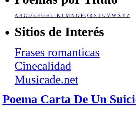
A
B
C
D
E
F
G
H
I
J
K
L
M
N
O
P
Q
R
S
T
U
V
W
X
Y
Z
Sitios de Interés
Frases romanticas
Cinecalidad
Musicade.net
Poema Carta De Un Suici