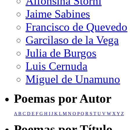
Alfonsina Storni
Jaime Sabines
Francisco de Quevedo
Garcilaso de la Vega
Julia de Burgos
Luis Cernuda
Miguel de Unamuno
Poemas por Autor
A
B
C
D
E
F
G
H
I
J
K
L
M
N
O
P
Q
R
S
T
U
V
W
X
Y
Z
Poemas por Título