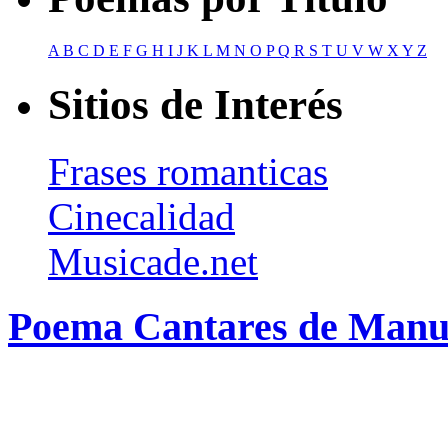
A
B
C
D
E
F
G
H
I
J
K
L
M
N
O
P
Q
R
S
T
U
V
W
X
Y
Z
Sitios de Interés
Frases romanticas
Cinecalidad
Musicade.net
Poema Cantares de Man