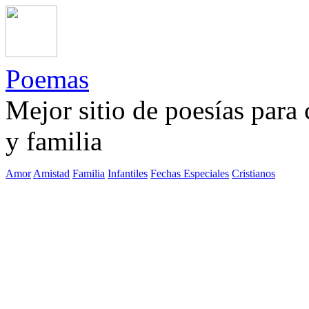
Poemas
Mejor sitio de poesías para
y familia
Amor
Amistad
Familia
Infantiles
Fechas Especiales
Cristianos