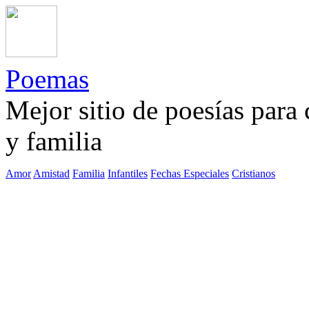
Poemas
Mejor sitio de poesías para
y familia
Amor
Amistad
Familia
Infantiles
Fechas Especiales
Cristianos