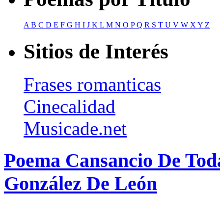
A
B
C
D
E
F
G
H
I
J
K
L
M
N
O
P
Q
R
S
T
U
V
W
X
Y
Z
Sitios de Interés
Frases romanticas
Cinecalidad
Musicade.net
Poema Cansancio De Toda
González De León