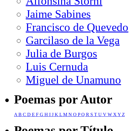
Alfonsina Storni
Jaime Sabines
Francisco de Quevedo
Garcilaso de la Vega
Julia de Burgos
Luis Cernuda
Miguel de Unamuno
Poemas por Autor
A
B
C
D
E
F
G
H
I
J
K
L
M
N
O
P
Q
R
S
T
U
V
W
X
Y
Z
Poemas por Título