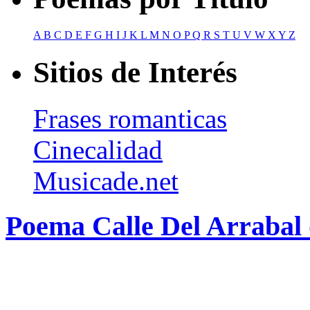
A
B
C
D
E
F
G
H
I
J
K
L
M
N
O
P
Q
R
S
T
U
V
W
X
Y
Z
Sitios de Interés
Frases romanticas
Cinecalidad
Musicade.net
Poema Calle Del Arrabal