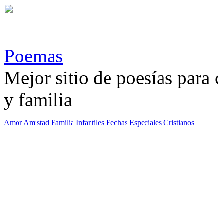
Poemas
Mejor sitio de poesías para
y familia
Amor
Amistad
Familia
Infantiles
Fechas Especiales
Cristianos