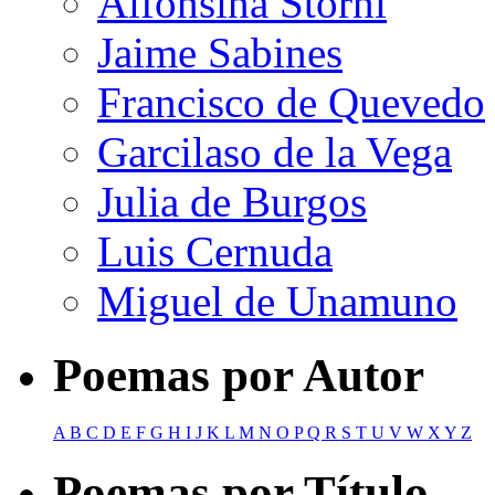
Alfonsina Storni
Jaime Sabines
Francisco de Quevedo
Garcilaso de la Vega
Julia de Burgos
Luis Cernuda
Miguel de Unamuno
Poemas por Autor
A
B
C
D
E
F
G
H
I
J
K
L
M
N
O
P
Q
R
S
T
U
V
W
X
Y
Z
Poemas por Título