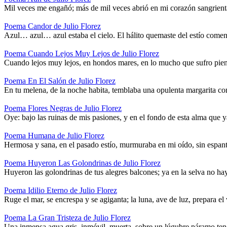
Mil veces me engañó; más de mil veces abrió en mi corazón sangrient
Poema Candor de Julio Florez
Azul… azul… azul estaba el cielo. El hálito quemaste del estío comen
Poema Cuando Lejos Muy Lejos de Julio Florez
Cuando lejos muy lejos, en hondos mares, en lo mucho que sufro piens
Poema En El Salón de Julio Florez
En tu melena, de la noche habita, temblaba una opulenta margarita co
Poema Flores Negras de Julio Florez
Oye: bajo las ruinas de mis pasiones, y en el fondo de esta alma que 
Poema Humana de Julio Florez
Hermosa y sana, en el pasado estío, murmuraba en mi oído, sin esp
Poema Huyeron Las Golondrinas de Julio Florez
Huyeron las golondrinas de tus alegres balcones; ya en la selva no h
Poema Idilio Eterno de Julio Florez
Ruge el mar, se encrespa y se agiganta; la luna, ave de luz, prepara e
Poema La Gran Tristeza de Julio Florez
Una inmensa agua gris, inmóvil, muerta, sobre un lúgubre páramo tendi