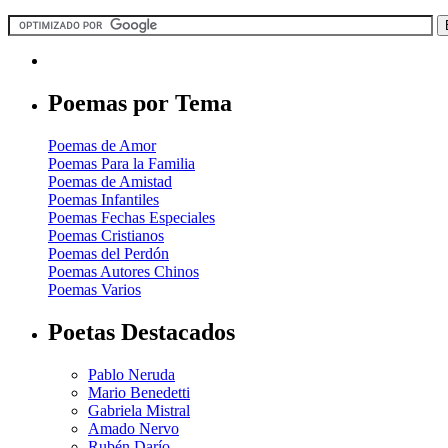
Poemas por Tema
Poemas de Amor
Poemas Para la Familia
Poemas de Amistad
Poemas Infantiles
Poemas Fechas Especiales
Poemas Cristianos
Poemas del Perdón
Poemas Autores Chinos
Poemas Varios
Poetas Destacados
Pablo Neruda
Mario Benedetti
Gabriela Mistral
Amado Nervo
Rubén Darío