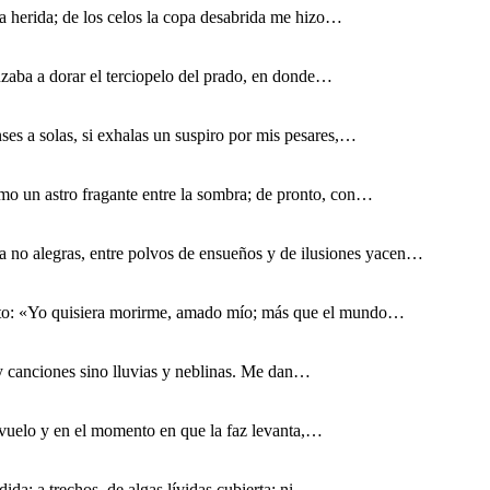
a herida; de los celos la copa desabrida me hizo…
zaba a dorar el terciopelo del prado, en donde…
es a solas, si exhalas un suspiro por mis pesares,…
mo un astro fragante entre la sombra; de pronto, con…
ya no alegras, entre polvos de ensueños y de ilusiones yacen…
anto: «Yo quisiera morirme, amado mío; más que el mundo…
ay canciones sino lluvias y neblinas. Me dan…
l vuelo y en el momento en que la faz levanta,…
da; a trechos, de algas lívidas cubierta; ni…