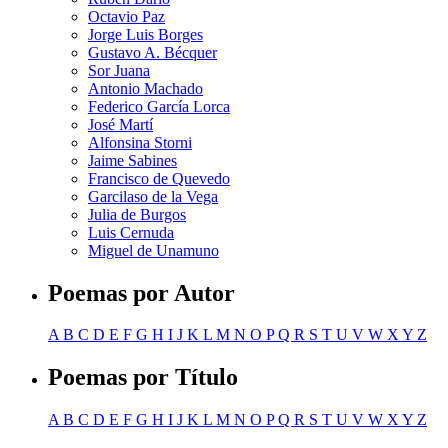
Octavio Paz
Jorge Luis Borges
Gustavo A. Bécquer
Sor Juana
Antonio Machado
Federico García Lorca
José Martí
Alfonsina Storni
Jaime Sabines
Francisco de Quevedo
Garcilaso de la Vega
Julia de Burgos
Luis Cernuda
Miguel de Unamuno
Poemas por Autor
A
B
C
D
E
F
G
H
I
J
K
L
M
N
O
P
Q
R
S
T
U
V
W
X
Y
Z
Poemas por Título
A
B
C
D
E
F
G
H
I
J
K
L
M
N
O
P
Q
R
S
T
U
V
W
X
Y
Z