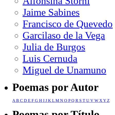
Alfonsina Storni
Jaime Sabines
Francisco de Quevedo
Garcilaso de la Vega
Julia de Burgos
Luis Cernuda
Miguel de Unamuno
Poemas por Autor
A
B
C
D
E
F
G
H
I
J
K
L
M
N
O
P
Q
R
S
T
U
V
W
X
Y
Z
Poemas por Título