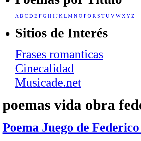
A
B
C
D
E
F
G
H
I
J
K
L
M
N
O
P
Q
R
S
T
U
V
W
X
Y
Z
Sitios de Interés
Frases romanticas
Cinecalidad
Musicade.net
poemas vida obra fed
Poema Juego de Federico