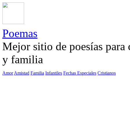
Poemas
Mejor sitio de poesías para
y familia
Amor
Amistad
Familia
Infantiles
Fechas Especiales
Cristianos