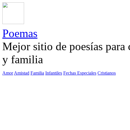
Poemas
Mejor sitio de poesías para
y familia
Amor
Amistad
Familia
Infantiles
Fechas Especiales
Cristianos