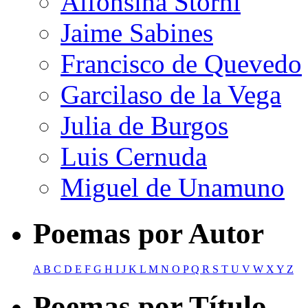
Alfonsina Storni
Jaime Sabines
Francisco de Quevedo
Garcilaso de la Vega
Julia de Burgos
Luis Cernuda
Miguel de Unamuno
Poemas por Autor
A
B
C
D
E
F
G
H
I
J
K
L
M
N
O
P
Q
R
S
T
U
V
W
X
Y
Z
Poemas por Título