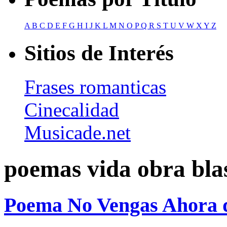
A
B
C
D
E
F
G
H
I
J
K
L
M
N
O
P
Q
R
S
T
U
V
W
X
Y
Z
Sitios de Interés
Frases romanticas
Cinecalidad
Musicade.net
poemas vida obra blas
Poema No Vengas Ahora d