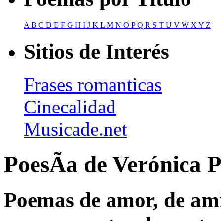
A
B
C
D
E
F
G
H
I
J
K
L
M
N
O
P
Q
R
S
T
U
V
W
X
Y
Z
Sitios de Interés
Frases romanticas
Cinecalidad
Musicade.net
PoesÃ­a de Verónica 
Poemas de amor, de amis