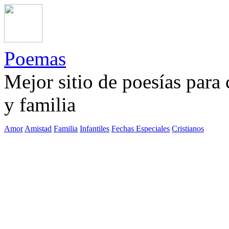
Poemas
Mejor sitio de poesías para
y familia
Amor
Amistad
Familia
Infantiles
Fechas Especiales
Cristianos