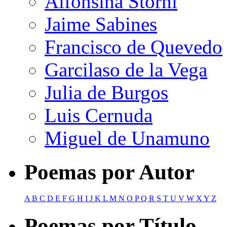
Alfonsina Storni
Jaime Sabines
Francisco de Quevedo
Garcilaso de la Vega
Julia de Burgos
Luis Cernuda
Miguel de Unamuno
Poemas por Autor
A
B
C
D
E
F
G
H
I
J
K
L
M
N
O
P
Q
R
S
T
U
V
W
X
Y
Z
Poemas por Título