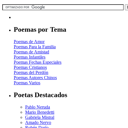
Poemas por Tema
Poemas de Amor
Poemas Para la Familia
Poemas de Amistad
Poemas Infantiles
Poemas Fechas Especiales
Poemas Cristianos
Poemas del Perdón
Poemas Autores Chinos
Poemas Varios
Poetas Destacados
Pablo Neruda
Mario Benedetti
Gabriela Mistral
Amado Nervo
Rubén Darío