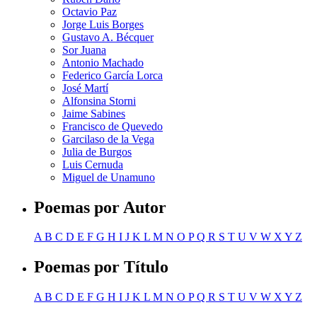
Octavio Paz
Jorge Luis Borges
Gustavo A. Bécquer
Sor Juana
Antonio Machado
Federico García Lorca
José Martí
Alfonsina Storni
Jaime Sabines
Francisco de Quevedo
Garcilaso de la Vega
Julia de Burgos
Luis Cernuda
Miguel de Unamuno
Poemas por Autor
A
B
C
D
E
F
G
H
I
J
K
L
M
N
O
P
Q
R
S
T
U
V
W
X
Y
Z
Poemas por Título
A
B
C
D
E
F
G
H
I
J
K
L
M
N
O
P
Q
R
S
T
U
V
W
X
Y
Z