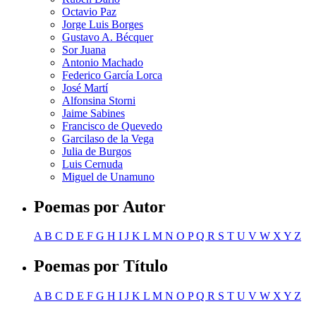
Octavio Paz
Jorge Luis Borges
Gustavo A. Bécquer
Sor Juana
Antonio Machado
Federico García Lorca
José Martí
Alfonsina Storni
Jaime Sabines
Francisco de Quevedo
Garcilaso de la Vega
Julia de Burgos
Luis Cernuda
Miguel de Unamuno
Poemas por Autor
A
B
C
D
E
F
G
H
I
J
K
L
M
N
O
P
Q
R
S
T
U
V
W
X
Y
Z
Poemas por Título
A
B
C
D
E
F
G
H
I
J
K
L
M
N
O
P
Q
R
S
T
U
V
W
X
Y
Z