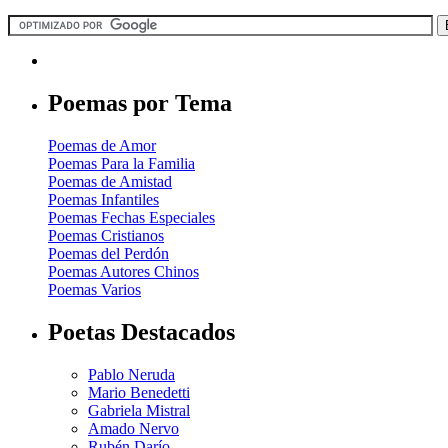
Poemas por Tema
Poemas de Amor
Poemas Para la Familia
Poemas de Amistad
Poemas Infantiles
Poemas Fechas Especiales
Poemas Cristianos
Poemas del Perdón
Poemas Autores Chinos
Poemas Varios
Poetas Destacados
Pablo Neruda
Mario Benedetti
Gabriela Mistral
Amado Nervo
Rubén Darío